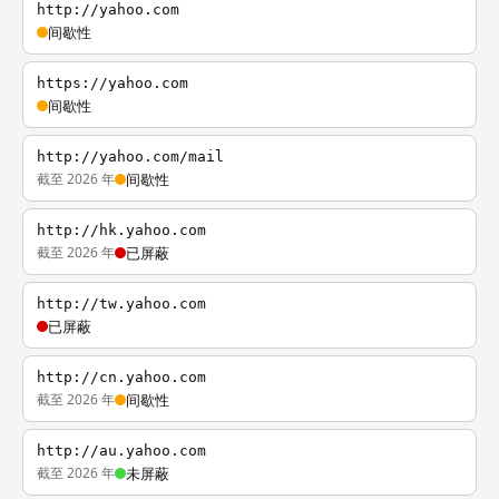
http://yahoo.com
间歇性
https://yahoo.com
间歇性
http://yahoo.com/mail
截至 2026 年
间歇性
http://hk.yahoo.com
截至 2026 年
已屏蔽
http://tw.yahoo.com
已屏蔽
http://cn.yahoo.com
截至 2026 年
间歇性
http://au.yahoo.com
截至 2026 年
未屏蔽