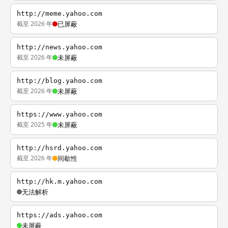
http://meme.yahoo.com
截至 2026 年
已屏蔽
http://news.yahoo.com
截至 2026 年
未屏蔽
http://blog.yahoo.com
截至 2026 年
未屏蔽
https://www.yahoo.com
截至 2025 年
未屏蔽
http://hsrd.yahoo.com
截至 2026 年
间歇性
http://hk.m.yahoo.com
无法解析
https://ads.yahoo.com
未屏蔽