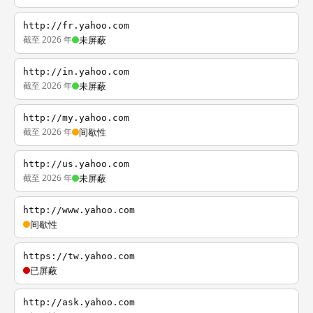
http://fr.yahoo.com
截至 2026 年
未屏蔽
http://in.yahoo.com
截至 2026 年
未屏蔽
http://my.yahoo.com
截至 2026 年
间歇性
http://us.yahoo.com
截至 2026 年
未屏蔽
http://www.yahoo.com
间歇性
https://tw.yahoo.com
已屏蔽
http://ask.yahoo.com