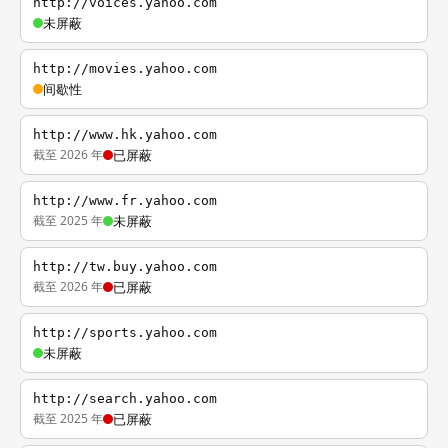
http://voices.yahoo.com
未屏蔽
http://movies.yahoo.com
间歇性
http://www.hk.yahoo.com
截至 2026 年
已屏蔽
http://www.fr.yahoo.com
截至 2025 年
未屏蔽
http://tw.buy.yahoo.com
截至 2026 年
已屏蔽
http://sports.yahoo.com
未屏蔽
http://search.yahoo.com
截至 2025 年
已屏蔽