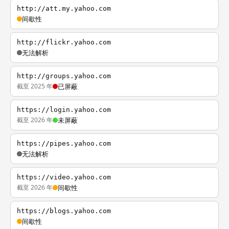
http://att.my.yahoo.com
间歇性
http://flickr.yahoo.com
无法解析
http://groups.yahoo.com
截至 2025 年
已屏蔽
https://login.yahoo.com
截至 2026 年
未屏蔽
https://pipes.yahoo.com
无法解析
https://video.yahoo.com
截至 2026 年
间歇性
https://blogs.yahoo.com
间歇性