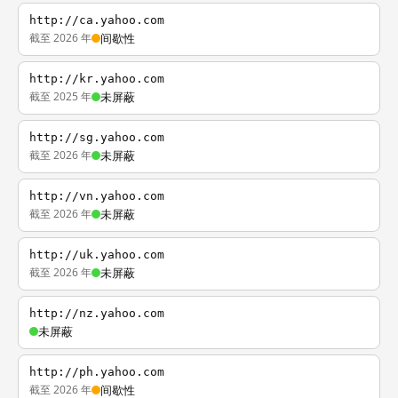
http://ca.yahoo.com
截至 2026 年
间歇性
http://kr.yahoo.com
截至 2025 年
未屏蔽
http://sg.yahoo.com
截至 2026 年
未屏蔽
http://vn.yahoo.com
截至 2026 年
未屏蔽
http://uk.yahoo.com
截至 2026 年
未屏蔽
http://nz.yahoo.com
未屏蔽
http://ph.yahoo.com
截至 2026 年
间歇性