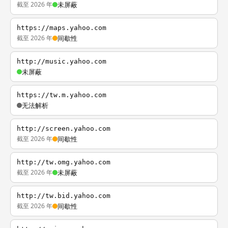
截至 2026 年
未屏蔽
https://maps.yahoo.com
截至 2026 年
间歇性
http://music.yahoo.com
未屏蔽
https://tw.m.yahoo.com
无法解析
http://screen.yahoo.com
截至 2026 年
间歇性
http://tw.omg.yahoo.com
截至 2026 年
未屏蔽
http://tw.bid.yahoo.com
截至 2026 年
间歇性