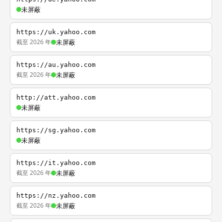
未屏蔽
https://uk.yahoo.com
截至 2026 年
未屏蔽
https://au.yahoo.com
截至 2026 年
未屏蔽
http://att.yahoo.com
未屏蔽
https://sg.yahoo.com
未屏蔽
https://it.yahoo.com
截至 2026 年
未屏蔽
https://nz.yahoo.com
截至 2026 年
未屏蔽