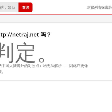
查询
封锁列表
探索
趋
//netraj.net 吗？
判定。
括中国大陆境外的对照点）均无法解析——因此它更像
蔽。