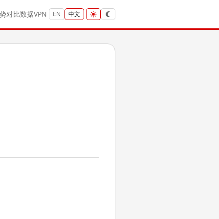
势
对比
数据
VPN
EN
中文