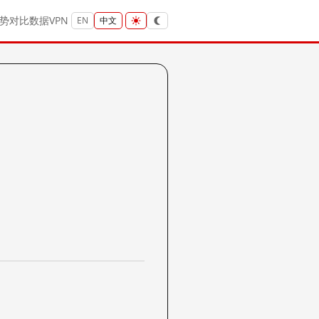
势
对比
数据
VPN
EN
中文