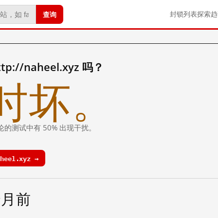
查询
封锁列表
探索
趋
//naheel.xyz 吗？
时坏。
论的测试中有 50% 出现干扰。
heel.xyz →
个月前