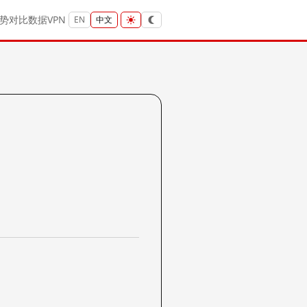
势
对比
数据
VPN
EN
中文