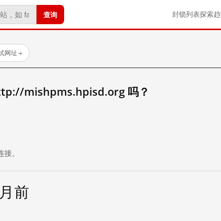
查询
封锁列表
探索
趋
测试网址
→
//mishpms.hpisd.org 吗？
。
连接。
个月前