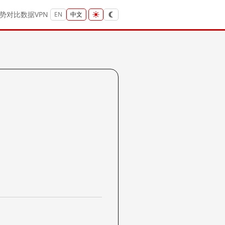
势
对比
数据
VPN
EN
中文