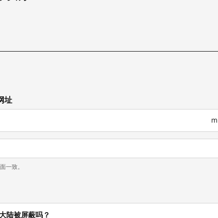
网址
m
页面一致。
在在中国大陆被屏蔽吗？