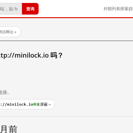
查询
封锁列表
探索
趋
已测试网址
→
//minilock.io 吗？
。
连接。
://minilock.io
未屏蔽
→
个月前