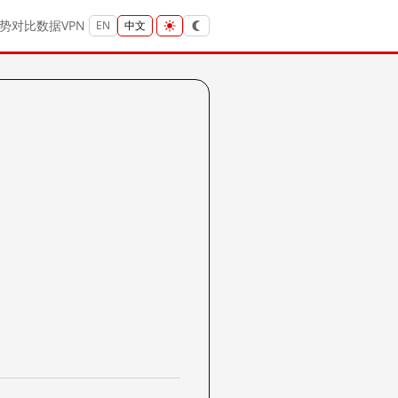
势
对比
数据
VPN
EN
中文