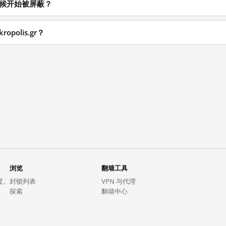
从什么时候开始被屏蔽？
opolis.gr？
浏览
翻墙工具
度。
封锁列表
VPN 与代理
探索
翻墙中心
趋势
GreatFireVPN
热门网站在中国大陆的访问状况
数据与 API