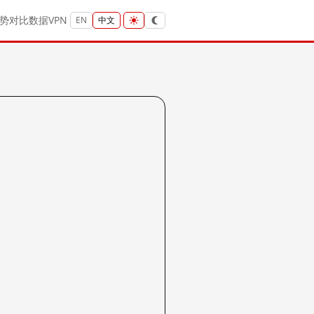
势
对比
数据
VPN
EN
中文