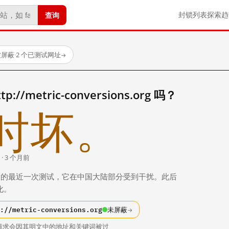
查询
封锁列表
探索
趋
被屏蔽
·
2 个已测试网址
→
/metric-conversions.org 吗？
时坏。
 · 3 个月前
 个月前）的最近一次测试，它在中国大陆部分受到干扰。此后
化。
://metric-conversions.org
未屏蔽
→
请求会因其明文中的地址和关键词被过