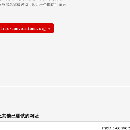
中的服务器名称被过滤，因此一个能访问而另
ric-conversions.org →
rg 上其他已测试的网址
metric-conv