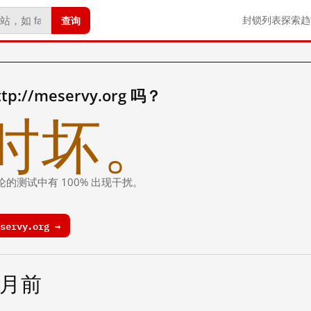
查询
封锁列表
探索
趋
//meservy.org 吗？
时坏。
论的测试中有 100% 出现干扰。
servy.org →
个月前