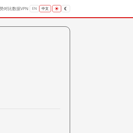
势
对比
数据
VPN
EN
中文