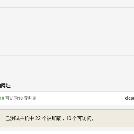
的网址
10
可访问
18
无判定
cle
况不一：已测试主机中 22 个被屏蔽，10 个可访问。