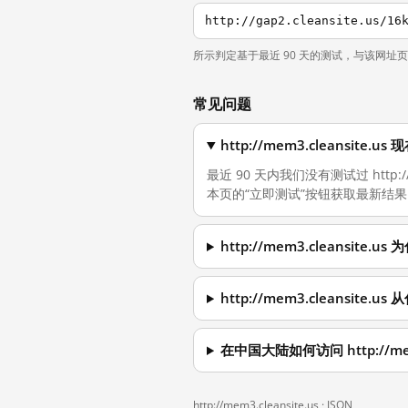
http://gap2.cleansite.us/16
所示判定基于最近 90 天的测试，与该网址
常见问题
http://mem3.cleansit
最近 90 天内我们没有测试过 http:
本页的“立即测试”按钮获取最新结果
http://mem3.cleansit
http://mem3.cleansite
在中国大陆如何访问 http://mem3
http://mem3.cleansite.us ·
JSON