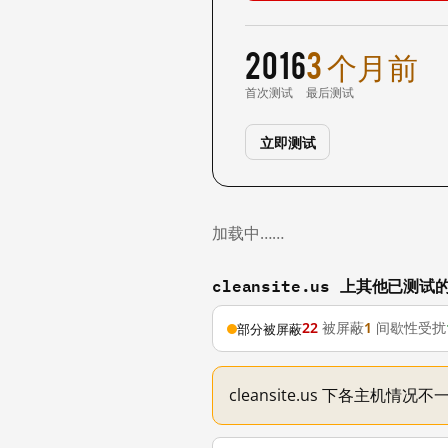
2016
3 个月前
首次测试
最后测试
立即测试
加载中……
cleansite.us 上其他已测试
22
被屏蔽
1
间歇性受扰
部分被屏蔽
cleansite.us 下各主机情