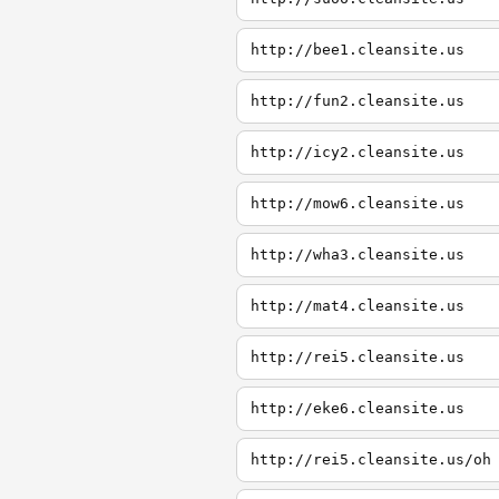
http://bee1.cleansite.us
http://fun2.cleansite.us
http://icy2.cleansite.us
http://mow6.cleansite.us
http://wha3.cleansite.us
http://mat4.cleansite.us
http://rei5.cleansite.us
http://eke6.cleansite.us
http://rei5.cleansite.us/oh