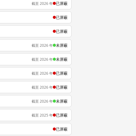
已屏蔽
截至 2026 年
已屏蔽
已屏蔽
未屏蔽
截至 2026 年
未屏蔽
截至 2026 年
已屏蔽
截至 2026 年
已屏蔽
截至 2026 年
未屏蔽
截至 2026 年
已屏蔽
截至 2025 年
已屏蔽