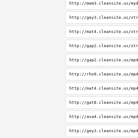
http://mem3.cleansite.us/my
http://gey3.cleansite.us/xt
http://mat4.cleansite.us/xt
http://gap2.cleansite.us/xt
http://gap2.cleansite.us/mp
http://rho9.cleansite.us/mp
http://mat4.cleansite.us/mp
http://gat8.cleansite.us/mp
http://ava4.cleansite.us/mp
http://gey3.cleansite.us/mp