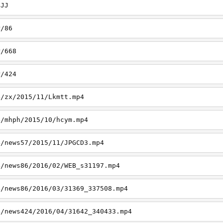
dJJ
r/86
r/668
r/424
4/zx/2015/11/Lkmtt.mp4
4/mhph/2015/10/hcym.mp4
4/news57/2015/11/JPGCD3.mp4
4/news86/2016/02/WEB_s31197.mp4
4/news86/2016/03/31369_337508.mp4
4/news424/2016/04/31642_340433.mp4