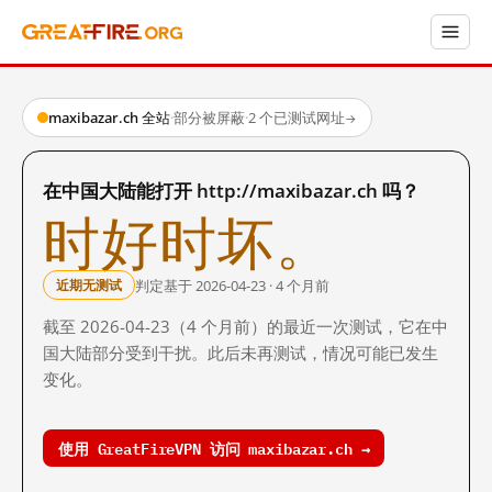
maxibazar.ch 全站
·
部分被屏蔽
·
2 个已测试网址
→
在中国大陆能打开 http://maxibazar.ch 吗？
时好时坏。
判定基于 2026-04-23 · 4 个月前
近期无测试
截至 2026-04-23（4 个月前）的最近一次测试，它在中
国大陆部分受到干扰。此后未再测试，情况可能已发生
变化。
使用 GreatFireVPN 访问 maxibazar.ch →