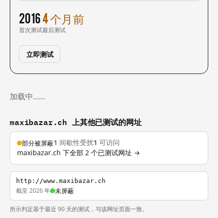
2016
4 个月前
首次测试
最后测试
立即测试
加载中……
maxibazar.ch 上其他已测试的网址
1
间歇性受扰
1
可访问
部分被屏蔽
maxibazar.ch 下全部 2 个已测试网址 →
http://www.maxibazar.ch
截至 2026 年
未屏蔽
所示判定基于最近 90 天的测试，与该网址页面一致。