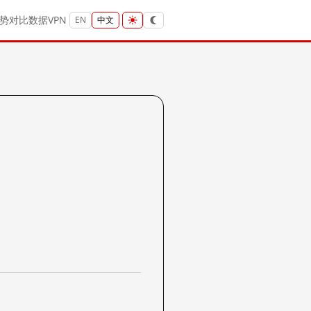
势
对比
数据
VPN
EN
中文