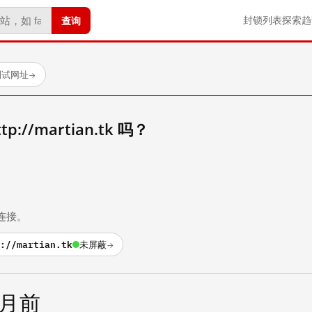
查询
封锁列表
探索
趋
测试网址
→
//martian.tk 吗？
。
连接。
://martian.tk
未屏蔽
→
个月前