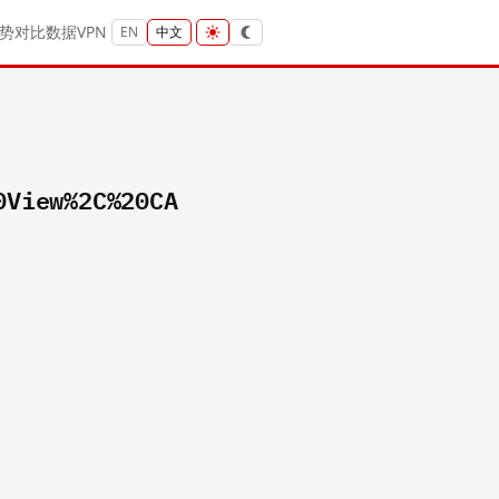
势
对比
数据
VPN
EN
中文
0View%2C%20CA