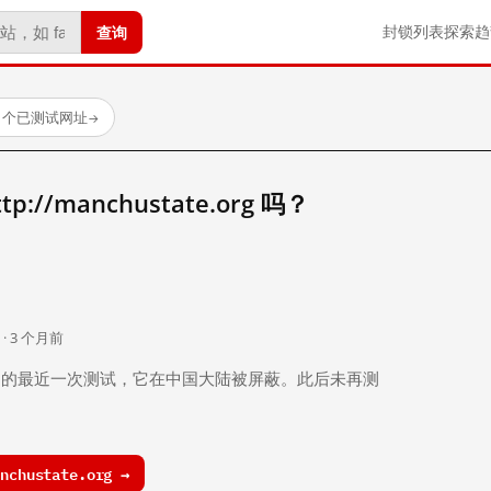
查询
封锁列表
探索
趋
2 个已测试网址
→
//manchustate.org 吗？
。
 · 3 个月前
 个月前）的最近一次测试，它在中国大陆被屏蔽。此后未再测
chustate.org →