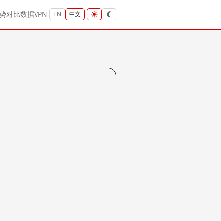
势
对比
数据
VPN
EN
中文