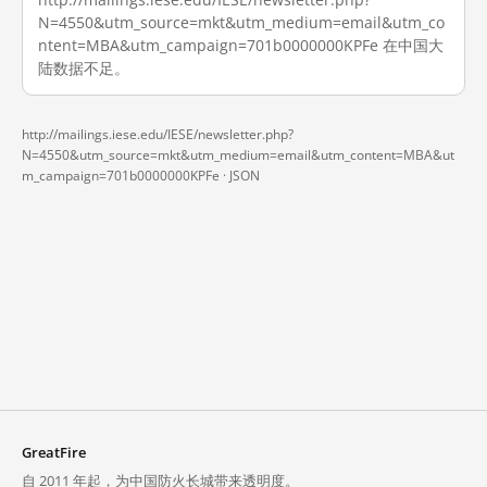
N=4550&utm_source=mkt&utm_medium=email&utm_co
ntent=MBA&utm_campaign=701b0000000KPFe 在中国大
陆数据不足。
http://mailings.iese.edu/IESE/newsletter.php?
N=4550&utm_source=mkt&utm_medium=email&utm_content=MBA&ut
m_campaign=701b0000000KPFe ·
JSON
GreatFire
自 2011 年起，为中国防火长城带来透明度。