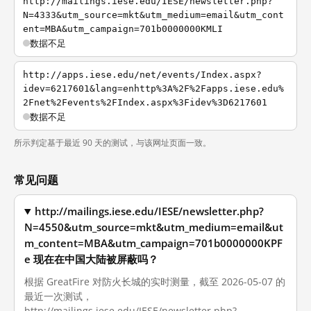
http://mailings.iese.edu/IESE/newsletter.php?
N=4333&utm_source=mkt&utm_medium=email&utm_cont
ent=MBA&utm_campaign=701b0000000KMLI
数据不足
http://apps.iese.edu/net/events/Index.aspx?
idev=6217601&lang=enhttp%3A%2F%2Fapps.iese.edu%
2Fnet%2Fevents%2FIndex.aspx%3Fidev%3D6217601
数据不足
所示判定基于最近 90 天的测试，与该网址页面一致。
常见问题
http://mailings.iese.edu/IESE/newsletter.php?
N=4550&utm_source=mkt&utm_medium=email&ut
m_content=MBA&utm_campaign=701b0000000KPF
e 现在在中国大陆被屏蔽吗？
根据 GreatFire 对防火长城的实时测量，截至 2026-05-07 的
最近一次测试，
http://mailings.iese.edu/IESE/newsletter.php?