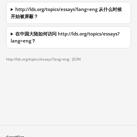
http://lds.org/topics/essays?lang=eng 从什么时候
开始被屏蔽？
在中国大陆如何访问 http://lds.org/topics/essays?
lang=eng？
http://lds.org/topics/essays?lang=eng ·
JSON