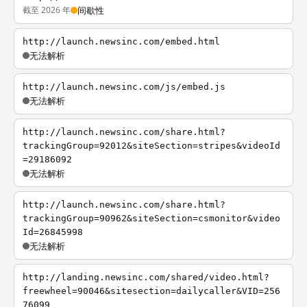
截至 2026 年
间歇性
http://launch.newsinc.com/embed.html
无法解析
http://launch.newsinc.com/js/embed.js
无法解析
http://launch.newsinc.com/share.html?
trackingGroup=92012&siteSection=stripes&videoId
=29186092
无法解析
http://launch.newsinc.com/share.html?
trackingGroup=90962&siteSection=csmonitor&video
Id=26845998
无法解析
http://landing.newsinc.com/shared/video.html?
freewheel=90046&sitesection=dailycaller&VID=256
76099