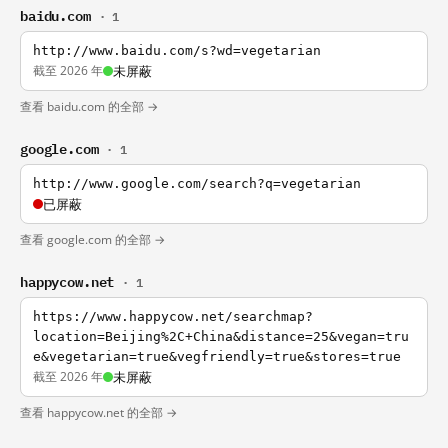
baidu.com
· 1
http://www.baidu.com/s?wd=vegetarian
截至 2026 年
未屏蔽
查看 baidu.com 的全部 →
google.com
· 1
http://www.google.com/search?q=vegetarian
已屏蔽
查看 google.com 的全部 →
happycow.net
· 1
https://www.happycow.net/searchmap?
location=Beijing%2C+China&distance=25&vegan=tru
e&vegetarian=true&vegfriendly=true&stores=true
截至 2026 年
未屏蔽
查看 happycow.net 的全部 →