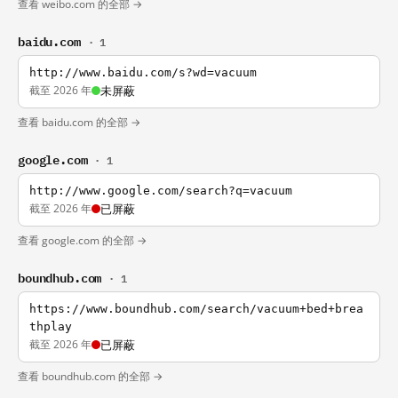
查看 weibo.com 的全部 →
baidu.com
· 1
http://www.baidu.com/s?wd=vacuum
截至 2026 年
未屏蔽
查看 baidu.com 的全部 →
google.com
· 1
http://www.google.com/search?q=vacuum
截至 2026 年
已屏蔽
查看 google.com 的全部 →
boundhub.com
· 1
https://www.boundhub.com/search/vacuum+bed+brea
thplay
截至 2026 年
已屏蔽
查看 boundhub.com 的全部 →