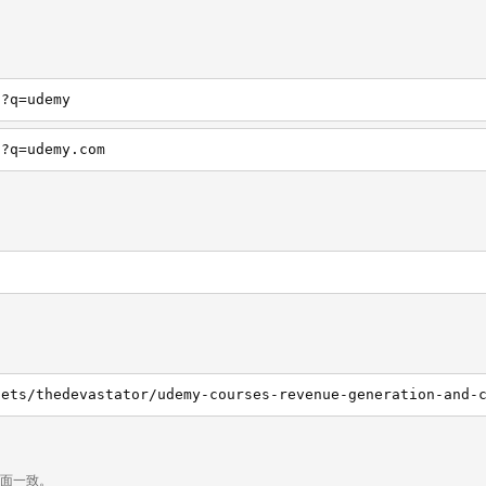
h?q=udemy
h?q=udemy.com
sets/thedevastator/udemy-courses-revenue-generation-and-
页面一致。