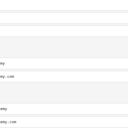
emy
emy.com
demy
demy.com