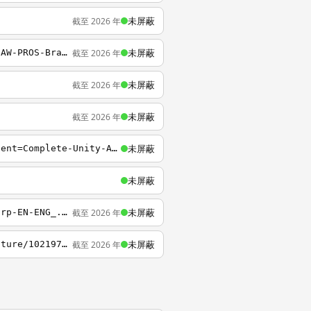
未屏蔽
截至 2026 年
未屏蔽
截至 2026 年
https://www.udemy.com?utm_source=adwords-brand&utm_medium=udemyads&utm_campaign=NEW-AW-PROS-Branded-Search-World-EN-ENG_._ci__._sl_ENG_._vi__._sd_All_._la_EN_._&tabei=7&utm_term=_._ag_48933380294_._ad_239097867570_._de_m_._dm__._pl__._ti_aud-325382095121
未屏蔽
截至 2026 年
未屏蔽
截至 2026 年
未屏蔽
https://www.udemy.com/unitycourse/?utm_term=linux+unity&utm_medium=udemyads&utm_content=Complete-Unity-Ad-2&gclid=CJSnibTSqcUCFVUMjgodKUMA5A&utm_campaign=Complete-Unity-Developer&couponCode=b3677197-a32e-47c2-a047-a3a4e47fe1e4&utm_source=youtube
未屏蔽
未屏蔽
截至 2026 年
https://www.udemy.com/topic/erp/?utm_source=adwords&utm_campaign=NEW-AW-PROS-Topic-Erp-EN-ENG_._ci__._sl_ENG_._vi__._sd__._la_EN_._&utm_medium=udemyads&utm_term=_._pl__._pd__._ti_kwd-302359153667_._kw_+erp++training_._&matchtype=b&k_clickid=b7f57e33-79fe-
未屏蔽
截至 2026 年
https://www.udemy.com/the-complete-shopify-aliexpress-dropship-course/learn/v4/t/lecture/10219750?start=150