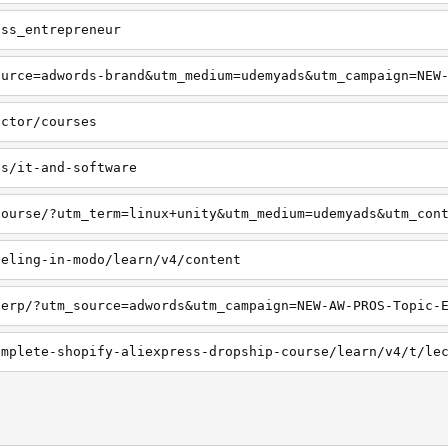
oss_entrepreneur
uctor/courses
es/it-and-software
deling-in-modo/learn/v4/content