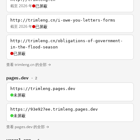
截至 2026 年
已屏蔽
http://trimleng.cn/i-owe-you-letters-forms
截至 2026 年
已屏蔽
http://trimleng.cn/obligations-of-government-
in-the-flood-season
已屏蔽
查看 trimleng.cn 的全部 →
pages.dev
· 2
https://trimleng.pages.dev
未屏蔽
https://93e927ee.trimleng.pages.dev
未屏蔽
查看 pages.dev 的全部 →
vercel.app