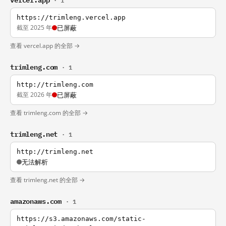
· 1
https://trimleng.vercel.app
截至 2025 年
已屏蔽
查看 vercel.app 的全部 →
trimleng.com
· 1
http://trimleng.com
截至 2026 年
已屏蔽
查看 trimleng.com 的全部 →
trimleng.net
· 1
http://trimleng.net
无法解析
查看 trimleng.net 的全部 →
amazonaws.com
· 1
https://s3.amazonaws.com/static-