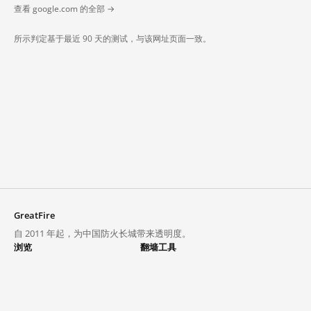
查看 google.com 的全部 →
所示判定基于最近 90 天的测试，与该网址页面一致。
GreatFire
自 2011 年起，为中国防火长城带来透明度。
浏览
翻墙工具
封锁列表
VPN 与代理
探索
翻墙中心
趋势
GreatFireVPN
热门网站在中国大陆的访问状况