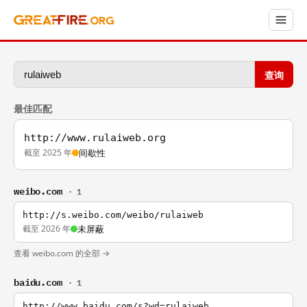
查询
最佳匹配
http://www.rulaiweb.org
截至 2025 年
间歇性
weibo.com
· 1
http://s.weibo.com/weibo/rulaiweb
截至 2026 年
未屏蔽
查看 weibo.com 的全部 →
baidu.com
· 1
http://www.baidu.com/s?wd=rulaiweb