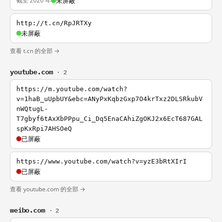
截至 2026 年
未屏蔽
http://t.cn/RpJRTXy
未屏蔽
查看 t.cn 的全部 →
youtube.com
· 2
https://m.youtube.com/watch?
v=1haB_uUpbUY&ebc=ANyPxKqbzGxp7O4krTxz2DLSRkubV
nWQtugL-
T7gbyf6tAxXbPPpu_Ci_Dq5EnaCAhiZgOKJ2x6EcT687GAL
spKxRpi7AHSOeQ
已屏蔽
https://www.youtube.com/watch?v=yzE3bRtXIrI
已屏蔽
查看 youtube.com 的全部 →
weibo.com
· 2