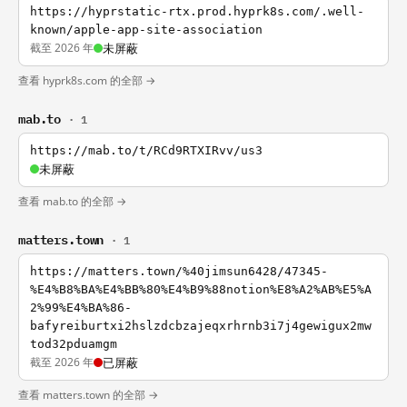
https://hyprstatic-rtx.prod.hyprk8s.com/.well-
known/apple-app-site-association
截至 2026 年
未屏蔽
查看 hyprk8s.com 的全部 →
mab.to
· 1
https://mab.to/t/RCd9RTXIRvv/us3
未屏蔽
查看 mab.to 的全部 →
matters.town
· 1
https://matters.town/%40jimsun6428/47345-
%E4%B8%BA%E4%BB%80%E4%B9%88notion%E8%A2%AB%E5%A
2%99%E4%BA%86-
bafyreiburtxi2hslzdcbzajeqxrhrnb3i7j4gewigux2mw
tod32pduamgm
截至 2026 年
已屏蔽
查看 matters.town 的全部 →