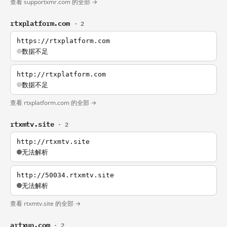
查看 supportxmr.com 的全部 →
rtxplatform.com
· 2
https://rtxplatform.com
数据不足
http://rtxplatform.com
数据不足
查看 rtxplatform.com 的全部 →
rtxmtv.site
· 2
http://rtxmtv.site
无法解析
http://50034.rtxmtv.site
无法解析
查看 rtxmtv.site 的全部 →
artxun.com
· 2