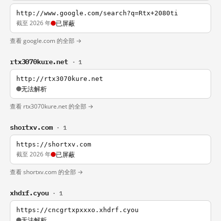
http://www.google.com/search?q=Rtx+2080ti
截至 2026 年
已屏蔽
查看 google.com 的全部 →
rtx3070kure.net
· 1
http://rtx3070kure.net
无法解析
查看 rtx3070kure.net 的全部 →
shortxv.com
· 1
https://shortxv.com
截至 2026 年
已屏蔽
查看 shortxv.com 的全部 →
xhdrf.cyou
· 1
https://cncgrtxpxxxo.xhdrf.cyou
无法解析