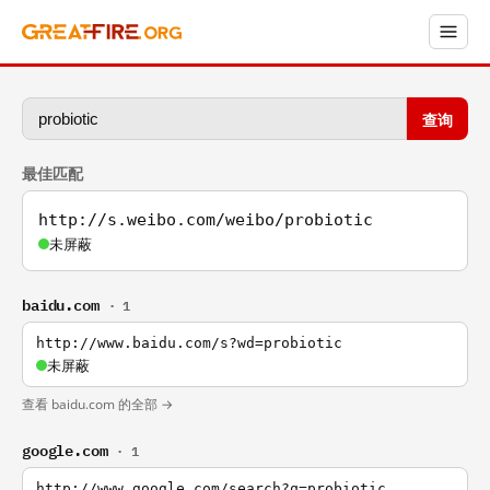
查询
最佳匹配
http://s.weibo.com/weibo/probiotic
未屏蔽
baidu.com
· 1
http://www.baidu.com/s?wd=probiotic
未屏蔽
查看 baidu.com 的全部 →
google.com
· 1
http://www.google.com/search?q=probiotic