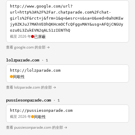
http://www.google.com/url?
url=http%3A%2F%2Far.chatparade.com%2Fchat-
girls%2F&rct=j&frm=1&q=&esrc=s&sa=U&ved=0ahUKEw
jy0ZKJuJ7MAhVEOhQKHcmOCfcQFggvMAY&usg=AFQjCNGUy
ozu0i3ZukEVN2qALS1zIENThQ
截至 2026 年
已屏蔽
查看 google.com 的全部 →
lolzparade.com
· 1
http://lolzparade.com
间歇性
查看 lolzparade.com 的全部 →
pussiesonparade.com
· 1
http://pussiesonparade.com
截至 2026 年
间歇性
查看 pussiesonparade.com 的全部 →