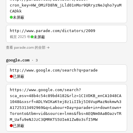
cron_key=HW_OMiFD8hN_jLld01nMor9QRryzNeJqho7yuM
CADkk
未屏蔽
http://www.parade.com/dictators/2009
截至 2025 年
未屏蔽
查看 parade.com 的全部 →
google.com
· 3
http://www.google.com/search?q=parade
已屏蔽
https://www.google.com/search?
sca_esv=48b4c54c89bd4182&rlz=1C1VDKB_enCA1048CA
1048&sxsrf=ADLYWIKaKtej8z1iIIbj5I6VupMazNokmw%3
A1725313492969&q=Labour+Day+parade+in+downtown+
Toronto&tbm=vid&source=lnms&fbs=AEQNm0AaBOazvTR
M_Uafu9eNJJzC3QMRKTS5UIeA1ZwBo3sfI5MW
已屏蔽