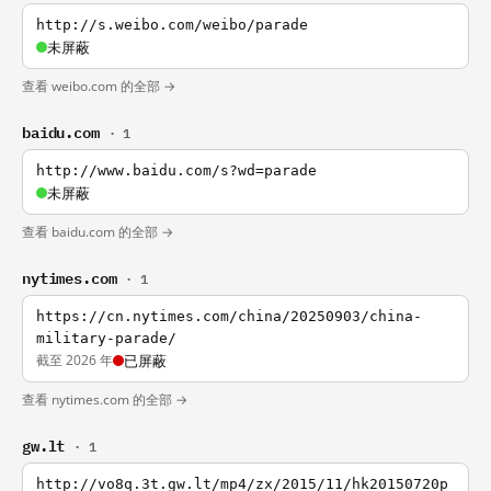
http://s.weibo.com/weibo/parade
未屏蔽
查看 weibo.com 的全部 →
baidu.com
· 1
http://www.baidu.com/s?wd=parade
未屏蔽
查看 baidu.com 的全部 →
nytimes.com
· 1
https://cn.nytimes.com/china/20250903/china-
military-parade/
截至 2026 年
已屏蔽
查看 nytimes.com 的全部 →
gw.lt
· 1
http://vo8q.3t.gw.lt/mp4/zx/2015/11/hk20150720p