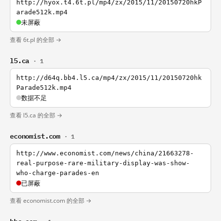
http://hyox.t4.6t.pl/mp4/zx/2015/11/20150720hkP
arade512k.mp4
未屏蔽
查看 6t.pl 的全部 →
l5.ca
· 1
http://d64q.bb4.l5.ca/mp4/zx/2015/11/20150720hk
Parade512k.mp4
数据不足
查看 l5.ca 的全部 →
economist.com
· 1
http://www.economist.com/news/china/21663278-
real-purpose-rare-military-display-was-show-
who-charge-parades-en
已屏蔽
查看 economist.com 的全部 →
bbc.com