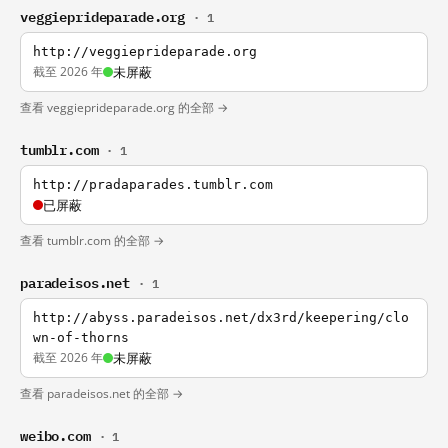
veggieprideparade.org
· 1
http://veggieprideparade.org
截至 2026 年
未屏蔽
查看 veggieprideparade.org 的全部 →
tumblr.com
· 1
http://pradaparades.tumblr.com
已屏蔽
查看 tumblr.com 的全部 →
paradeisos.net
· 1
http://abyss.paradeisos.net/dx3rd/keepering/clo
wn-of-thorns
截至 2026 年
未屏蔽
查看 paradeisos.net 的全部 →
weibo.com
· 1