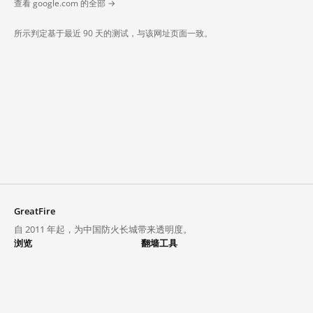
查看 google.com 的全部 →
所示判定基于最近 90 天的测试，与该网址页面一致。
GreatFire
自 2011 年起，为中国防火长城带来透明度。
浏览
翻墙工具
封锁列表
VPN 与代理
探索
翻墙中心
趋势
GreatFireVPN
热门网站在中国大陆的访问状况