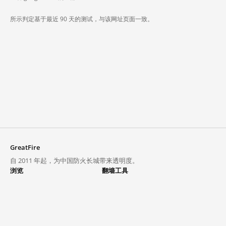
所示判定基于最近 90 天的测试，与该网址页面一致。
GreatFire
自 2011 年起，为中国防火长城带来透明度。
浏览
翻墙工具
封锁列表
VPN 与代理
探索
翻墙中心
趋势
GreatFireVPN
热门网站在中国大陆的访问状况
数据与 API