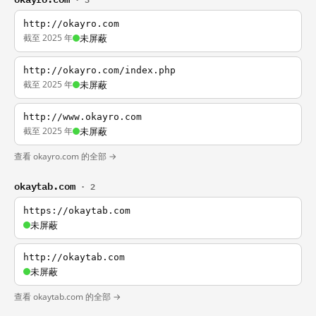
http://okayro.com
截至 2025 年
未屏蔽
http://okayro.com/index.php
截至 2025 年
未屏蔽
http://www.okayro.com
截至 2025 年
未屏蔽
查看 okayro.com 的全部 →
okaytab.com
· 2
https://okaytab.com
未屏蔽
http://okaytab.com
未屏蔽
查看 okaytab.com 的全部 →