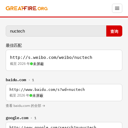
查询
最佳匹配
http://s.weibo.com/weibo/nuctech
截至 2026 年
未屏蔽
baidu.com
· 1
http://www.baidu.com/s?wd=nuctech
截至 2026 年
未屏蔽
查看 baidu.com 的全部 →
google.com
· 1
http://www.google.com/search?q=nuctech