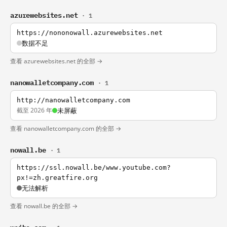
azurewebsites.net
· 1
https://nononowall.azurewebsites.net
数据不足
查看 azurewebsites.net 的全部 →
nanowalletcompany.com
· 1
http://nanowalletcompany.com
截至 2026 年
未屏蔽
查看 nanowalletcompany.com 的全部 →
nowall.be
· 1
https://ssl.nowall.be/www.youtube.com?
px!=zh.greatfire.org
无法解析
查看 nowall.be 的全部 →
weibo.com