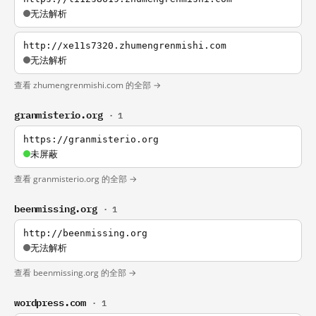
无法解析
http://xe11s7320.zhumengrenmishi.com
无法解析
查看 zhumengrenmishi.com 的全部 →
granmisterio.org
· 1
https://granmisterio.org
未屏蔽
查看 granmisterio.org 的全部 →
beenmissing.org
· 1
http://beenmissing.org
无法解析
查看 beenmissing.org 的全部 →
wordpress.com
· 1