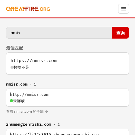
查询
最佳匹配
https://nmisr.com
数据不足
nmisr.com
· 1
http://nmisr.com
未屏蔽
查看 nmisr.com 的全部 →
zhumengrenmishi.com
· 2
https://li12s8619.zhumengrenmishi.com