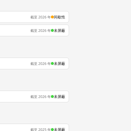
间歇性
截至 2026 年
未屏蔽
截至 2026 年
未屏蔽
截至 2026 年
未屏蔽
截至 2026 年
未屏蔽
截至 2025 年