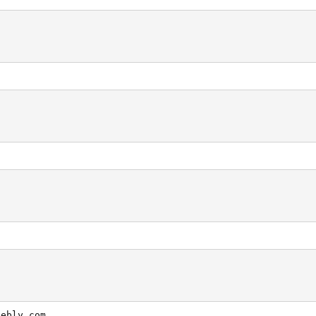
eebly.com