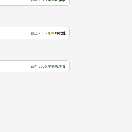
间歇性
截至 2026 年
未屏蔽
截至 2026 年