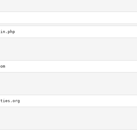
ain.php
com
ities.org