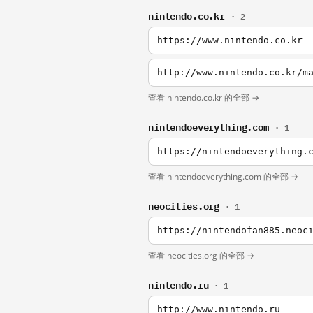
nintendo.co.kr
· 2
https://www.nintendo.co.kr
http://www.nintendo.co.kr/m
查看 nintendo.co.kr 的全部 →
nintendoeverything.com
· 1
https://nintendoeverything.
查看 nintendoeverything.com 的全部 →
neocities.org
· 1
https://nintendofan885.neoc
查看 neocities.org 的全部 →
nintendo.ru
· 1
http://www.nintendo.ru