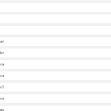
-ar
-br
-ca
-ca
-cl
-co
-mx