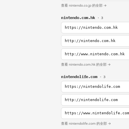
查看 nintendo.co.jp 的全部 →
nintendo.com.hk
· 3
https://nintendo.com.hk
http://nintendo.com.hk
http://www.nintendo.com.hk
查看 nintendo.com.hk 的全部 →
nintendolife.com
· 3
https://nintendolife.com
http://nintendolife.com
https://www.nintendolife.co
查看 nintendolife.com 的全部 →