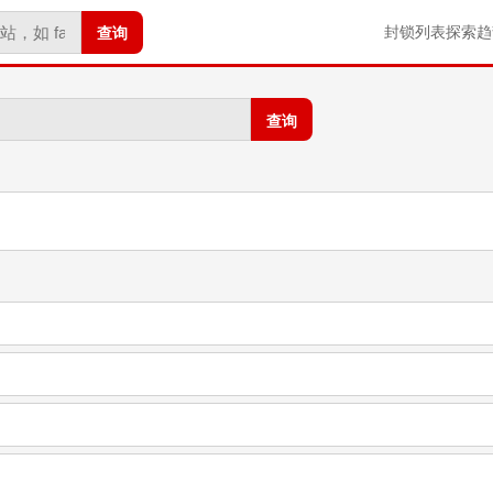
查询
封锁列表
探索
趋
查询