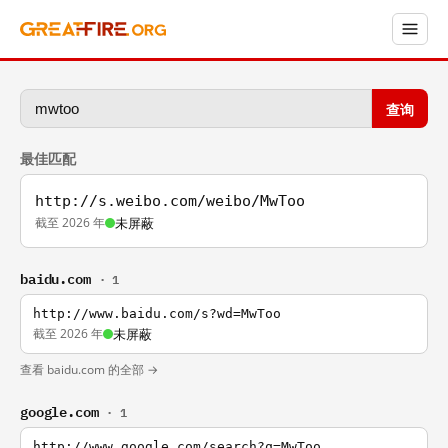
查询
最佳匹配
http://s.weibo.com/weibo/MwToo
截至 2026 年
未屏蔽
baidu.com
· 1
http://www.baidu.com/s?wd=MwToo
截至 2026 年
未屏蔽
查看 baidu.com 的全部 →
google.com
· 1
http://www.google.com/search?q=MwToo