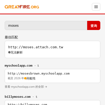
查询
最佳匹配
http://moses.attach.com.tw
无法解析
myschoolapp.com
· 1
http://mosesbrown.myschoolapp.com
截至 2026 年
间歇性
查看 myschoolapp.com 的全部 →
billymoses.com
· 1
http://billymoses.com