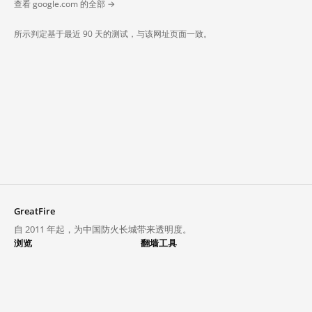
查看 google.com 的全部 →
所示判定基于最近 90 天的测试，与该网址页面一致。
GreatFire
自 2011 年起，为中国防火长城带来透明度。
浏览
翻墙工具
封锁列表
VPN 与代理
探索
翻墙中心
趋势
GreatFireVPN
热门网站在中国大陆的访问状况