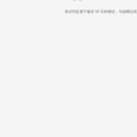
所示判定基于最近 90 天的测试，与该网址