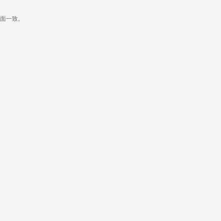
页面一致。