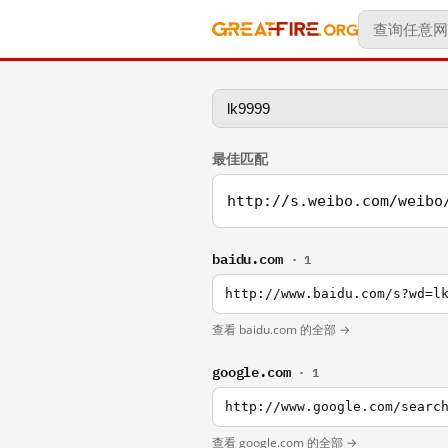
最佳匹配
http://s.weibo.com/weibo
baidu.com
· 1
http://www.baidu.com/s?wd=l
查看 baidu.com 的全部 →
google.com
· 1
http://www.google.com/searc
查看 google.com 的全部 →