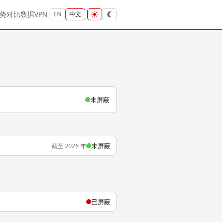
势
对比
数据
VPN
EN
中文
未屏蔽
未屏蔽
截至 2026 年
已屏蔽