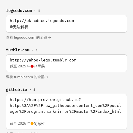
legoudu.com
· 1
http://pk-cdncc.legoudu.com
无法解析
查看 legoudu.com 的全部 →
tumblr.com
· 1
http://yahoo-lego.tumblr.com
截至 2025 年
已屏蔽
查看 tumblr.com 的全部 →
github.io
· 1
https://htmlpreview.github.io?
https%3A%2F%2Fraw_githubusercontent_com%2Fposcl
egom%2Fprogramthinkmirror%2Fmaster%2Findex_html
=
截至 2026 年
间歇性