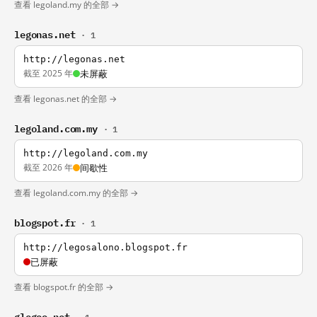
查看 legoland.my 的全部 →
legonas.net
· 1
http://legonas.net
截至 2025 年
未屏蔽
查看 legonas.net 的全部 →
legoland.com.my
· 1
http://legoland.com.my
截至 2026 年
间歇性
查看 legoland.com.my 的全部 →
blogspot.fr
· 1
http://legosalono.blogspot.fr
已屏蔽
查看 blogspot.fr 的全部 →
glegoo.net