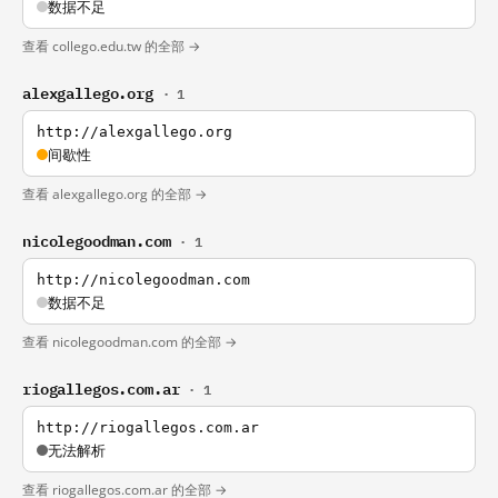
数据不足
查看 collego.edu.tw 的全部 →
alexgallego.org
· 1
http://alexgallego.org
间歇性
查看 alexgallego.org 的全部 →
nicolegoodman.com
· 1
http://nicolegoodman.com
数据不足
查看 nicolegoodman.com 的全部 →
riogallegos.com.ar
· 1
http://riogallegos.com.ar
无法解析
查看 riogallegos.com.ar 的全部 →