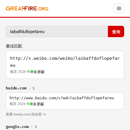
查询
最佳匹配
http://s.weibo.com/weibo/laibaffduflopefar
eu
截至 2026 年
未屏蔽
baidu.com
· 1
http://www.baidu.com/s?wd=laibaffduflopefareu
截至 2026 年
未屏蔽
查看 baidu.com 的全部 →
google.com
· 1