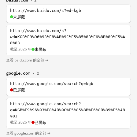
· 2
http://www.baidu.com/s?wd=kgb
未屏蔽
http://www.baidu.com/s?
wd=KGB%E9%96%93%E8%AB%9C%E5%85%8B%E6%8B%89%E5%A
8%83
截至 2026 年
未屏蔽
查看 baidu.com 的全部 →
google.com
· 2
http://www.google.com/search?q=kgb
已屏蔽
http://www.google.com/search?
q=KGB%E9%96%93%E8%AB%9C%E5%85%8B%E6%8B%89%E5%A8
%83
截至 2026 年
已屏蔽
查看 google.com 的全部 →