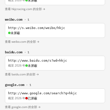
截至 2026 年
未屏蔽
查看 hkjcracing.com 的全部 →
weibo.com
· 1
http://s.weibo.com/weibo/hkjc
未屏蔽
查看 weibo.com 的全部 →
baidu.com
· 1
http://www.baidu.com/s?wd=hkjc
截至 2026 年
未屏蔽
查看 baidu.com 的全部 →
google.com
· 1
http://www.google.com/search?q=hkjc
截至 2026 年
已屏蔽
查看 google.com 的全部 →