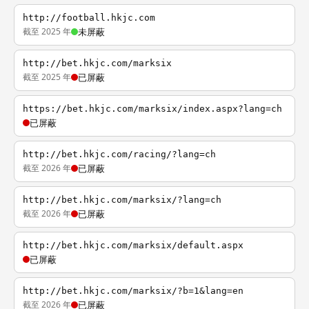
http://football.hkjc.com
截至 2025 年
未屏蔽
http://bet.hkjc.com/marksix
截至 2025 年
已屏蔽
https://bet.hkjc.com/marksix/index.aspx?lang=ch
已屏蔽
http://bet.hkjc.com/racing/?lang=ch
截至 2026 年
已屏蔽
http://bet.hkjc.com/marksix/?lang=ch
截至 2026 年
已屏蔽
http://bet.hkjc.com/marksix/default.aspx
已屏蔽
http://bet.hkjc.com/marksix/?b=1&lang=en
截至 2026 年
已屏蔽