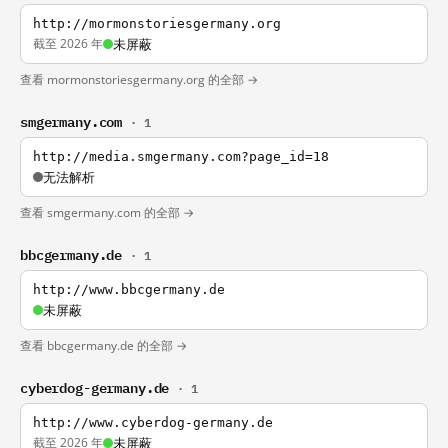
http://mormonstoriesgermany.org
截至 2026 年
未屏蔽
查看 mormonstoriesgermany.org 的全部 →
smgermany.com
· 1
http://media.smgermany.com?page_id=18
无法解析
查看 smgermany.com 的全部 →
bbcgermany.de
· 1
http://www.bbcgermany.de
未屏蔽
查看 bbcgermany.de 的全部 →
cyberdog-germany.de
· 1
http://www.cyberdog-germany.de
截至 2026 年
未屏蔽