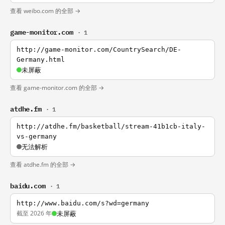
查看 weibo.com 的全部 →
game-monitor.com
· 1
http://game-monitor.com/CountrySearch/DE-
Germany.html
未屏蔽
查看 game-monitor.com 的全部 →
atdhe.fm
· 1
http://atdhe.fm/basketball/stream-41b1cb-italy-
vs-germany
无法解析
查看 atdhe.fm 的全部 →
baidu.com
· 1
http://www.baidu.com/s?wd=germany
截至 2026 年
未屏蔽