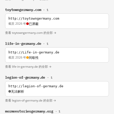
toytowngermany.com
· 1
http://toytowngermany.com
截至 2026 年
已屏蔽
查看 toytowngermany.com 的全部 →
life-in-germany.de
· 1
http://Life-in-germany.de
截至 2026 年
间歇性
查看 life-in-germany.de 的全部 →
legion-of-germany.de
· 1
http://legion-of-germany.de
无法解析
查看 legion-of-germany.de 的全部 →
mormonstoriesgermany.org
· 1