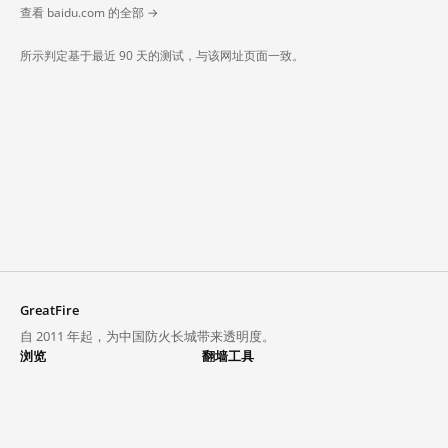
查看 baidu.com 的全部 →
所示判定基于最近 90 天的测试，与该网址页面一致。
GreatFire
自 2011 年起，为中国防火长城带来透明度。
浏览
翻墙工具
封锁列表
VPN 与代理
探索
翻墙中心
趋势
GreatFireVPN
热门网站在中国大陆的访问状况