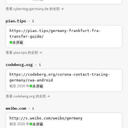
查看 cyberdog-germany.de 的全部 →
piao.tips
· 1
https://piao.tips/germany-frankfurt-fra-
transfer-guide/
未屏蔽
查看 piao.tips 的全部 →
codeberg.org
· 1
https://codeberg.org/corona-contact-tracing-
germany/cwa-android
截至 2026 年
未屏蔽
查看 codeberg.org 的全部 →
weibo.com
· 1
http://s.weibo.com/weibo/germany
截至 2026 年
未屏蔽