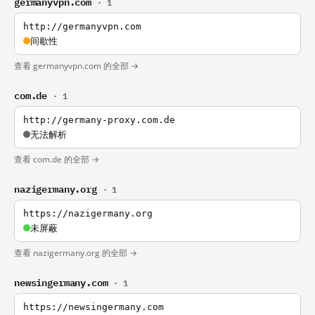
germanyvpn.com
· 1
http://germanyvpn.com
间歇性
查看 germanyvpn.com 的全部 →
com.de
· 1
http://germany-proxy.com.de
无法解析
查看 com.de 的全部 →
nazigermany.org
· 1
https://nazigermany.org
未屏蔽
查看 nazigermany.org 的全部 →
newsingermany.com
· 1
https://newsingermany.com