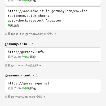
截至 2026 年
未屏蔽
https://www.make-it-in-germany.com/en/visa-
residence/quick-check?
quickcheckpreselect=Arbeiten
未屏蔽
查看 make-it-in-germany.com 的全部 →
germany.info
· 1
http://germany.info
截至 2026 年
未屏蔽
查看 germany.info 的全部 →
germanyvpn.net
· 1
https://germanyvpn.net
截至 2026 年
未屏蔽
查看 germanyvpn.net 的全部 →