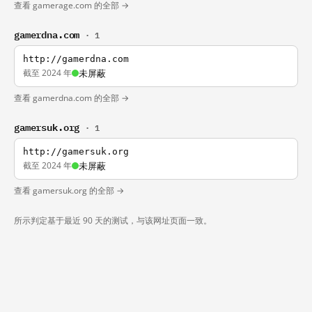
查看 gamerage.com 的全部 →
gamerdna.com
· 1
http://gamerdna.com
截至 2024 年
未屏蔽
查看 gamerdna.com 的全部 →
gamersuk.org
· 1
http://gamersuk.org
截至 2024 年
未屏蔽
查看 gamersuk.org 的全部 →
所示判定基于最近 90 天的测试，与该网址页面一致。