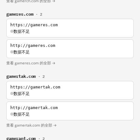
查看 gamerch.com 的全部 →
gameres.com
· 2
https://gameres.com
数据不足
http://gameres.com
数据不足
查看 gameres.com 的全部 →
gamertak.com
· 2
https://gamertak.com
数据不足
http://gamertak.com
数据不足
查看 gamertak.com 的全部 →
gamerant.com
· 2