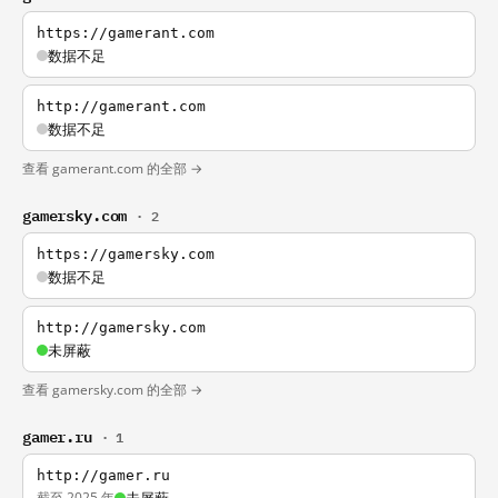
https://gamerant.com
数据不足
http://gamerant.com
数据不足
查看 gamerant.com 的全部 →
gamersky.com
· 2
https://gamersky.com
数据不足
http://gamersky.com
未屏蔽
查看 gamersky.com 的全部 →
gamer.ru
· 1
http://gamer.ru
截至 2025 年