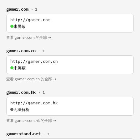
gamer.com
· 1
http://gamer.com
未屏蔽
查看 gamer.com 的全部 →
gamer.com.cn
· 1
http://gamer.com.cn
未屏蔽
查看 gamer.com.cn 的全部 →
gamer.com.hk
· 1
http://gamer.com.hk
无法解析
查看 gamer.com.hk 的全部 →
gamerstand.net
· 1