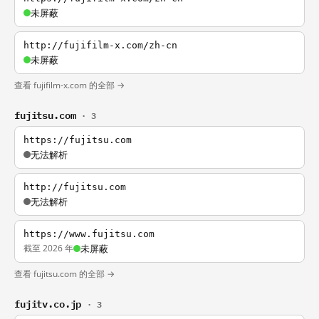
未屏蔽
http://fujifilm-x.com/zh-cn
未屏蔽
查看 fujifilm-x.com 的全部 →
fujitsu.com
· 3
https://fujitsu.com
无法解析
http://fujitsu.com
无法解析
https://www.fujitsu.com
截至 2026 年
未屏蔽
查看 fujitsu.com 的全部 →
fujitv.co.jp
· 3