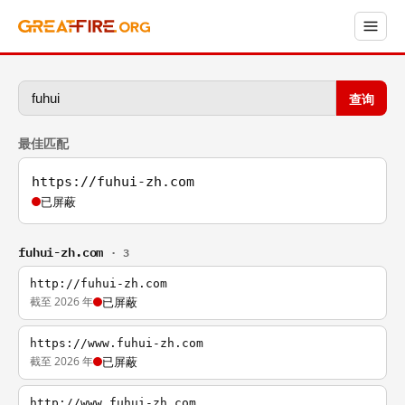
查询
最佳匹配
https://fuhui-zh.com
已屏蔽
fuhui-zh.com
· 3
http://fuhui-zh.com
截至 2026 年
已屏蔽
https://www.fuhui-zh.com
截至 2026 年
已屏蔽
http://www.fuhui-zh.com