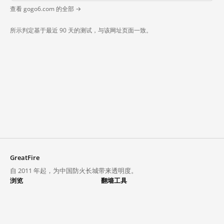
查看 gogo6.com 的全部 →
所示判定基于最近 90 天的测试，与该网址页面一致。
GreatFire
自 2011 年起，为中国防火长城带来透明度。
浏览
翻墙工具
封锁列表
VPN 与代理
探索
翻墙中心
趋势
GreatFireVPN
热门网站在中国大陆的访问状况