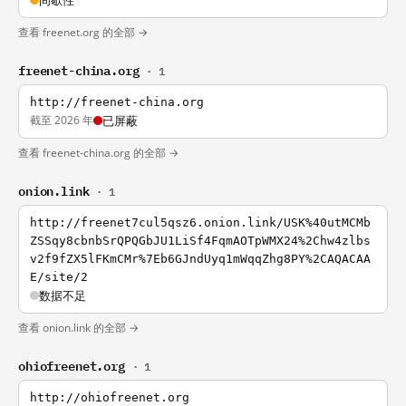
间歇性
查看 freenet.org 的全部 →
freenet-china.org
· 1
http://freenet-china.org
截至 2026 年
已屏蔽
查看 freenet-china.org 的全部 →
onion.link
· 1
http://freenet7cul5qsz6.onion.link/USK%40utMCMb
ZSSqy8cbnbSrQPQGbJU1LiSf4FqmAOTpWMX24%2Chw4zlbs
v2f9fZX5lFKmCMr%7Eb6GJndUyq1mWqqZhg8PY%2CAQACAA
E/site/2
数据不足
查看 onion.link 的全部 →
ohiofreenet.org
· 1
http://ohiofreenet.org