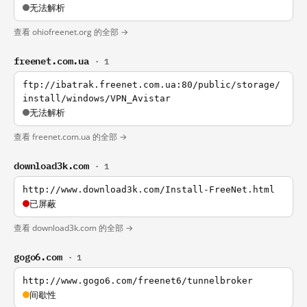
无法解析
查看 ohiofreenet.org 的全部 →
freenet.com.ua
· 1
ftp://ibatrak.freenet.com.ua:80/public/storage/
install/windows/VPN_Avistar
无法解析
查看 freenet.com.ua 的全部 →
download3k.com
· 1
http://www.download3k.com/Install-FreeNet.html
已屏蔽
查看 download3k.com 的全部 →
gogo6.com
· 1
http://www.gogo6.com/freenet6/tunnelbroker
间歇性