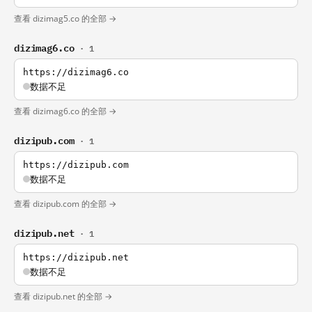
查看 dizimag5.co 的全部 →
dizimag6.co
· 1
https://dizimag6.co
数据不足
查看 dizimag6.co 的全部 →
dizipub.com
· 1
https://dizipub.com
数据不足
查看 dizipub.com 的全部 →
dizipub.net
· 1
https://dizipub.net
数据不足
查看 dizipub.net 的全部 →