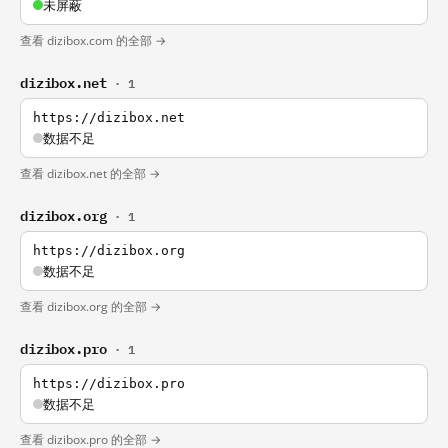
未屏蔽
查看 dizibox.com 的全部 →
dizibox.net
· 1
https://dizibox.net
数据不足
查看 dizibox.net 的全部 →
dizibox.org
· 1
https://dizibox.org
数据不足
查看 dizibox.org 的全部 →
dizibox.pro
· 1
https://dizibox.pro
数据不足
查看 dizibox.pro 的全部 →