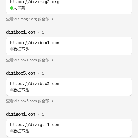
https://dizimag2.org
未屏蔽
查看 dizimag2.org 的全部 →
dizibox1.com
· 1
https://dizibox1.com
数据不足
查看 dizibox1.com 的全部 →
dizibox5.com
· 1
https://dizibox5.com
数据不足
查看 dizibox5.com 的全部 →
dizigom1.com
· 1
https://dizigom1.com
数据不足