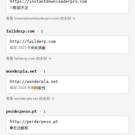
https://instantdownloaderpro.com
数据不足
查看 instantdownloaderpro.com 的全部 →
failderp.com
· 1
http://failderp.com
截至 2025 年
未屏蔽
查看 failderp.com 的全部 →
wonderpla.net
· 1
http://wonderpla.net
截至 2026 年
间歇性
查看 wonderpla.net 的全部 →
perderpeso.pt
· 1
http://perderpeso.pt
无法解析