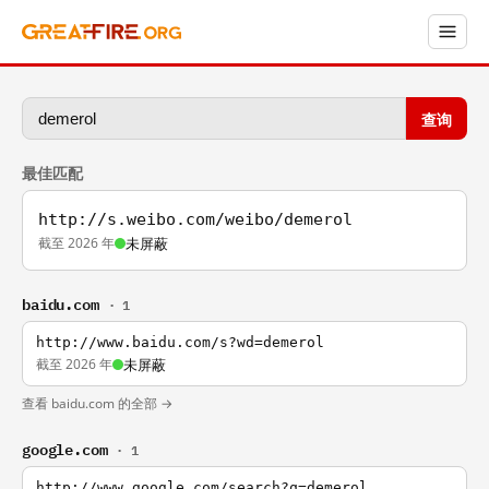
查询
最佳匹配
http://s.weibo.com/weibo/demerol
截至 2026 年
未屏蔽
baidu.com
· 1
http://www.baidu.com/s?wd=demerol
截至 2026 年
未屏蔽
查看 baidu.com 的全部 →
google.com
· 1
http://www.google.com/search?q=demerol