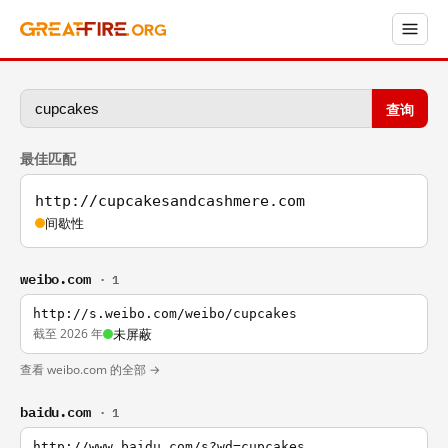
查询
最佳匹配
http://cupcakesandcashmere.com
间歇性
weibo.com
· 1
http://s.weibo.com/weibo/cupcakes
截至 2026 年
未屏蔽
查看 weibo.com 的全部 →
baidu.com
· 1
http://www.baidu.com/s?wd=cupcakes