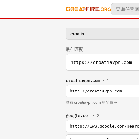
最佳匹配
https://croatiavpn.com
croatiavpn.com
· 1
http://croatiavpn.com
查看 croatiavpn.com 的全部 →
google.com
· 2
https://www.google.com/sear