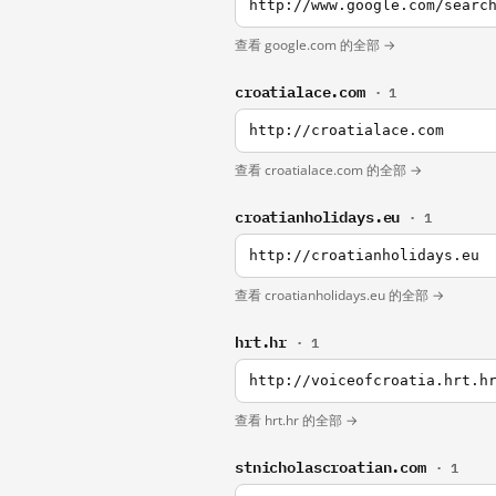
http://www.google.com/searc
查看 google.com 的全部 →
croatialace.com
· 1
http://croatialace.com
查看 croatialace.com 的全部 →
croatianholidays.eu
· 1
http://croatianholidays.eu
查看 croatianholidays.eu 的全部 →
hrt.hr
· 1
http://voiceofcroatia.hrt.h
查看 hrt.hr 的全部 →
stnicholascroatian.com
· 1