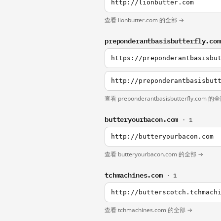
http://lionbutter.com
查看 lionbutter.com 的全部 →
preponderantbasisbutterfly.co
https://preponderantbasisbu
http://preponderantbasisbut
查看 preponderantbasisbutterfly.com 的
butteryourbacon.com
· 1
http://butteryourbacon.com
查看 butteryourbacon.com 的全部 →
tchmachines.com
· 1
http://butterscotch.tchmach
查看 tchmachines.com 的全部 →