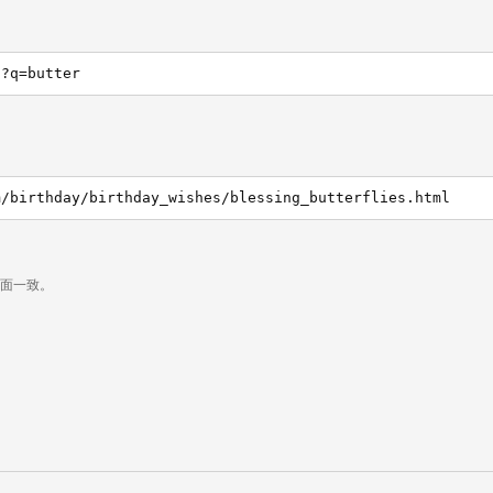
h?q=butter
m/birthday/birthday_wishes/blessing_butterflies.html
页面一致。