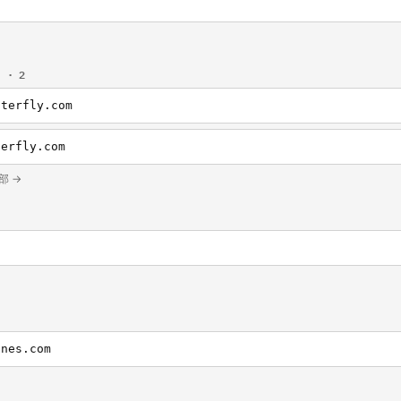
m
· 2
tterfly.com
terfly.com
全部 →
ines.com