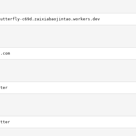
butterfly-c69d.zaixiabaojintao.workers.dev
n.com
tter
utter