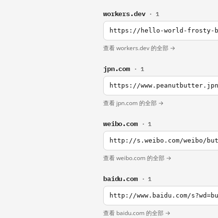
workers.dev
· 1
https://hello-world-frosty-
查看 workers.dev 的全部 →
jpn.com
· 1
https://www.peanutbutter.jp
查看 jpn.com 的全部 →
weibo.com
· 1
http://s.weibo.com/weibo/bu
查看 weibo.com 的全部 →
baidu.com
· 1
http://www.baidu.com/s?wd=b
查看 baidu.com 的全部 →