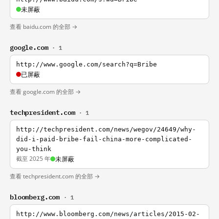
未屏蔽
查看 baidu.com 的全部 →
google.com
· 1
http://www.google.com/search?q=Bribe
已屏蔽
查看 google.com 的全部 →
techpresident.com
· 1
http://techpresident.com/news/wegov/24649/why-
did-i-paid-bribe-fail-china-more-complicated-
you-think
截至 2025 年
未屏蔽
查看 techpresident.com 的全部 →
bloomberg.com
· 1
http://www.bloomberg.com/news/articles/2015-02-