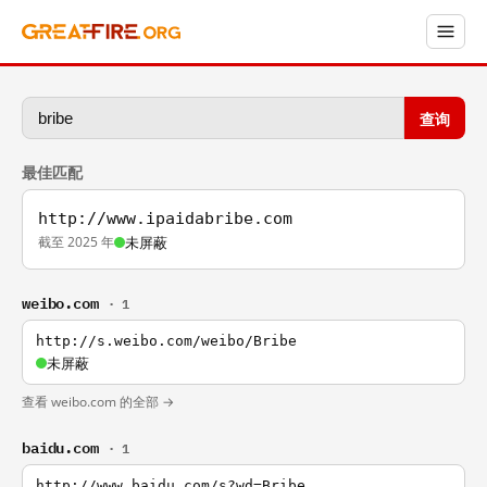
查询
最佳匹配
http://www.ipaidabribe.com
截至 2025 年
未屏蔽
weibo.com
· 1
http://s.weibo.com/weibo/Bribe
未屏蔽
查看 weibo.com 的全部 →
baidu.com
· 1
http://www.baidu.com/s?wd=Bribe