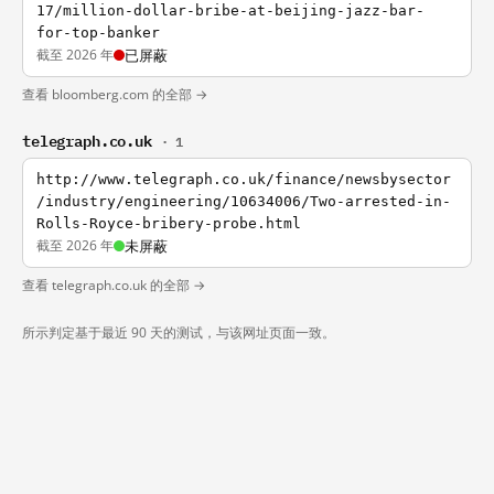
17/million-dollar-bribe-at-beijing-jazz-bar-
for-top-banker
截至 2026 年
已屏蔽
查看 bloomberg.com 的全部 →
telegraph.co.uk
· 1
http://www.telegraph.co.uk/finance/newsbysector
/industry/engineering/10634006/Two-arrested-in-
Rolls-Royce-bribery-probe.html
截至 2026 年
未屏蔽
查看 telegraph.co.uk 的全部 →
所示判定基于最近 90 天的测试，与该网址页面一致。