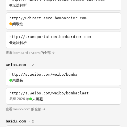
无法解析
http://Bdirect.aero.bombardier.com
间歇性
http://transportation.bombardier.com
无法解析
查看 bombardier.com 的全部 →
weibo.com
· 2
http://s.weibo.com/weibo/bomba
未屏蔽
http://s.weibo.com/weibo/bombaclaat
截至 2026 年
未屏蔽
查看 weibo.com 的全部 →
baidu.com
· 2