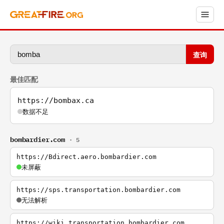
查询
最佳匹配
https://bombax.ca
数据不足
bombardier.com
· 5
https://Bdirect.aero.bombardier.com
未屏蔽
https://sps.transportation.bombardier.com
无法解析
https://wiki.transportation.bombardier.com