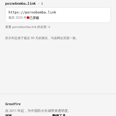
pornobomba.link
· 1
https://pornobomba.link
截至 2026 年
已屏蔽
查看 pornobomba.link 的全部 →
所示判定基于最近 90 天的测试，与该网址页面一致。
GreatFire
自 2011 年起，为中国防火长城带来透明度。
浏览
翻墙工具